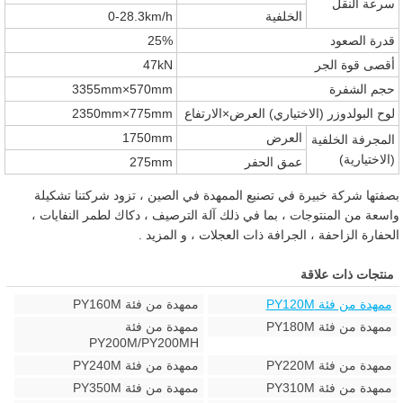
سرعة النقل
الخلفية
0-28.3km/h
قدرة الصعود
25%
أقصى قوة الجر
47kN
حجم الشفرة
3355mm×570mm
لوح البولدوزر (الاختياري) العرض×الارتفاع
2350mm×775mm
العرض
1750mm
المجرفة الخلفية
(الاختيارية)
عمق الحفر
275mm
بصفتها شركة خبيرة في تصنيع الممهدة في الصين ، تزود شركتنا تشكيلة
واسعة من المنتوجات ، بما في ذلك آلة الترصيف ، دكاك لطمر النفايات ،
الحفارة الزاحفة ، الجرافة ذات العجلات ، و المزيد .
منتجات ذات علاقة
ممهدة من فئة PY120M
ممهدة من فئة PY160M
ممهدة من فئة PY180M
ممهدة من فئة
PY200M/PY200MH
ممهدة من فئة PY220M
ممهدة من فئة PY240M
ممهدة من فئة PY310M
ممهدة من فئة PY350M