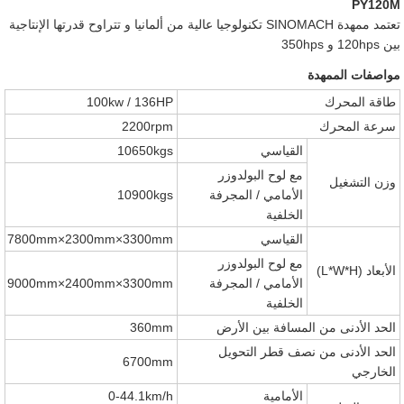
PY120M
تعتمد ممهدة SINOMACH تكنولوجيا عالية من ألمانيا و تتراوح قدرتها الإنتاجية
بين 120hps و 350hps
مواصفات الممهدة
طاقة المحرك
100kw / 136HP
سرعة المحرك
2200rpm
القياسي
10650kgs
مع لوح البولدوزر
وزن التشغيل
الأمامي / المجرفة
10900kgs
الخلفية
القياسي
7800mm×2300mm×3300mm
مع لوح البولدوزر
الأبعاد (L*W*H)
الأمامي / المجرفة
9000mm×2400mm×3300mm
الخلفية
الحد الأدنى من المسافة بين الأرض
360mm
الحد الأدنى من نصف قطر التحويل
6700mm
الخارجي
الأمامية
0-44.1km/h