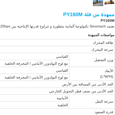
ممهدة من فئة PY160M
PY160M
تعتمد Sinomach تكنولوجيا ألمانية متطورة و تتراوح قدرتها الإنتاجية بين 120hps و 350hps .
مواصفات الممهدة
طاقة المحرك
سرعة المحرك
القياسي
وزن التشغيل
مع لوح البولدوزر الأمامي / المجرفة الخلفية
القياسي
الأبعاد
(L*W*H)
مع لوح البولدوزر الأمامي / المجرفة الخلفية
الحد الأدنى من المسافة بين الأرض
الحد الأدنى من نصف قطر التحويل الخارجي
الأمامية
سرعة النقل
الخلفية
قدرة الصعود