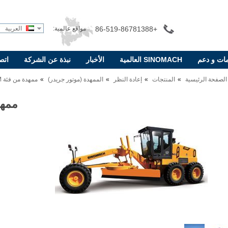
+86-519-86781388
مواقع عالمية:
العربية
ات و دعم
SINOMACH العالمية
الأخبار
نبذة عن الشركة
اتص
الصفحة الرئيسية
المنتجات
إعادة النظر
الممهدة (موتور جريدر)
ممهدة من فئة PY160M
ممهدة