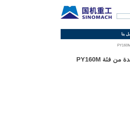
ل بنا
 من فئة PY160M