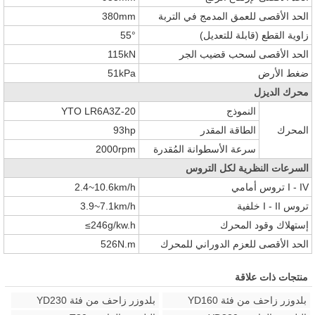
الحد الأقصى للعمق المدمج في التربة
380mm
زاوية القطع (قابلة للتعديل)
55°
الحد الأقصى لسحب قضيب الجر
115kN
ضغط الأرض
51kPa
محرك الديزل
النموذج
YTO LR6A3Z-20
المحرك
الطاقة المقدر
93hp
سرعة الأسطوانة المُقدرة
2000rpm
السرعات النظرية لكل التروس
I - IV
تروس أمامي
2.4~10.6km/h
تروس
I - II
خلفية
3.9~7.1km/h
إستهلاك وقود المحرك
≤246g/kw.h
الحد الأقصى للعزم الدوراني للمحرك
526N.m
منتجات ذات علاقة
بلدوزر زاحف من فئة YD160
بلدوزر زاحف من فئة YD230