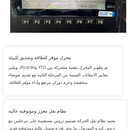
محرك موفر للطاقة وصديق للبيئة
تم تطوير المحرك بتقنية مشتركة بين YTO وRicardo، ويلبي
معايير الانبعاثات الصينية من المرحلة الثانية مع تقديم ضوضاء
منخفضة وعزم دوران مرتفع وأداء موفر للطاقة.
نظام نقل معزز وموثوقية عالية
يعتمد نظام نقل الحركة تصميم تروس مستقيمة على مرحلتين مع
تروس كبيرة الموديول، ما يوفر قدرة تحميل عالية وموثوقية قوية.