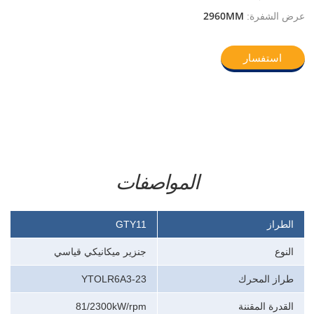
2960MM
عرض الشفرة:
استفسار
المواصفات
الطراز
GTY11
النوع
جنزير ميكانيكي قياسي
طراز المحرك
YTOLR6A3-23
القدرة المقننة
81/2300kW/rpm