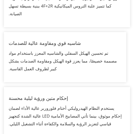
كما تتميز علبة التروس الميكانيكية 4F+2R ببنية بسيطة تسهل
الصيانة.
شاسيه قوي ومقاومة عالية للصدمات
تم تحسين الهيكل السفلي والشاسيه المعزز باستخدام مواد
مصممة خصيصًا، مما يعزز قوة الهيكل ومقاومة الصدمات بشكل
كبير لظروف العمل القاسية.
إحكام متين ورؤية ليلية محسنة
يستخدم النظام الهيدروليكي أختام فلوروربر عالية الأداء لضمان
إحكام موثوق، بينما تأتي المصابيح الأمامية LED عالية الشدة كتجهيز
قياسي لتعزيز الرؤية والسلامة والكفاءة أثناء التشغيل الليلي.