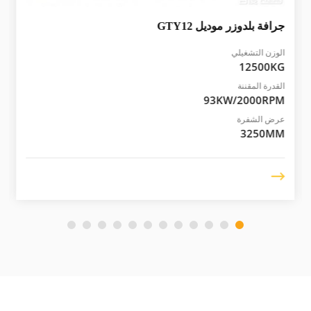
جرافة بلدوزر موديل
GTY12
الوزن التشغيلي
12500KG
القدرة المقننة
93KW/2000RPM
عرض الشفرة
3250MM