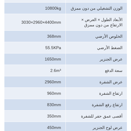
الوزن التشغيلي من دون ممزق
10800kg
الأبعاد الطول × العرض ×
4400×2960×3030
mm
الارتفاع من دون ممزق
الخلوص الأرضي
368mm
الضغط الأرضي
55.5KPa
عرض الجنزير
1650mm
سعة الدفع
2.6m³
عرض الشفرة
2960mm
ارتفاع الشفرة
960mm
ارتفاع رفع الشفرة
830mm
أقصى عمق حفر للشفرة
350mm
عرض لوح الجنزير
450mm