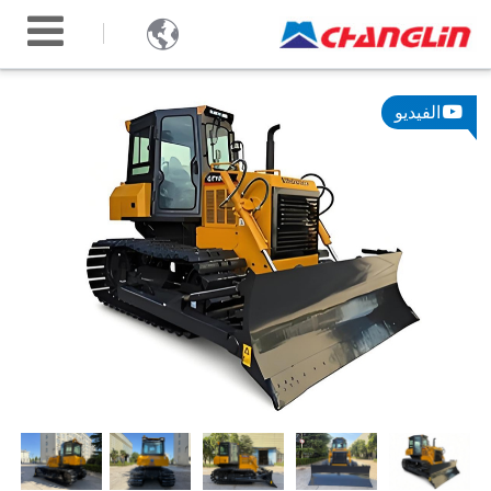

الفيديو