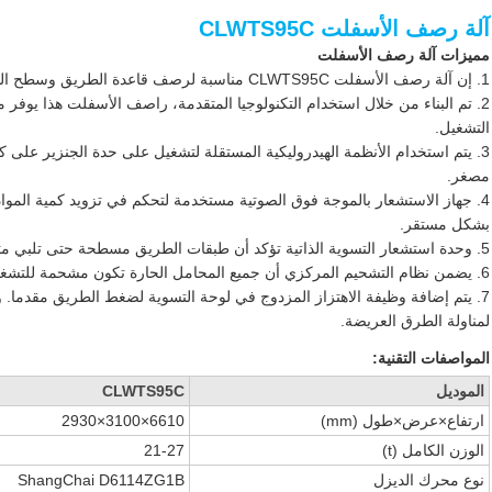
آلة رصف الأسفلت CLWTS95C
مميزات آلة رصف الأسفلت
1. إن آلة رصف الأسفلت CLWTS95C مناسبة لرصف قاعدة الطريق وسطح الطريق كلاهما.
2. تم البناء من خلال استخدام التكنولوجيا المتقدمة، راصف الأسفلت هذا يوفر م
التشغيل.
3. يتم استخدام الأنظمة الهيدروليكية المستقلة لتشغيل على حدة الجنزير على كل
مصغر.
4. جهاز الاستشعار بالموجة فوق الصوتية مستخدمة لتحكم في تزويد كمية المواد
بشكل مستقر.
5. وحدة استشعار التسوية الذاتية تؤكد أن طبقات الطريق مسطحة حتى تلبي متطلبات المعيار.
6. يضمن نظام التشحيم المركزي أن جميع المحامل الحارة تكون مشحمة للتشغيل الموثوق به وعمر الخدمة الطويل.
7. يتم إضافة وظيفة الاهتزاز المزدوج في لوحة التسوية لضغط الطريق مقدما. و
لمناولة الطرق العريضة.
المواصفات التقنية:
الموديل
CLWTS95C
ارتفاع×عرض×طول (mm)
6610×3100×2930
الوزن الكامل (t)
21-27
نوع محرك الديزل
ShangChai D6114ZG1B