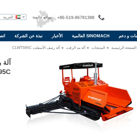
+86-519-86781388
مواقع عالمية:
العربية
ات و دعم
SINOMACH العالمية
الأخبار
نبذة عن الشركة
اتص
الصفحة الرئيسية
المنتجات
آلة مد الزفت
آلة رصف الأسفلت CLWTS95C
آلة 
95C