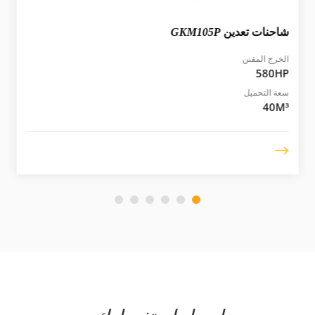
شاحنات تعدين
GKM105P
الخرج المقنن
580HP
سعة التحميل
40M³