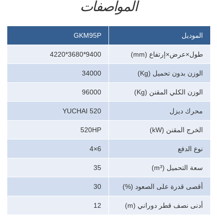
المواصفات
الموديل
GKM95P
طول×عرض×إرتفاع (mm)
9400*3680*4220
الوزن بدون تحميل (Kg)
34000
الوزن الكلي المقنن (Kg)
96000
محرك ديزل
YUCHAI 520
الخرج المقنن (kW)
520HP
نوع الدفع
6×4
سعة التحميل (m³)
35
أقصى قدرة على الصعود (%)
30
أدنى نصف قطر دوراني (m)
12