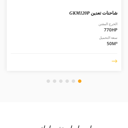
شاحنات تعدين
GKM120P
الخرج المقنن
770HP
سعة التحميل
50M³