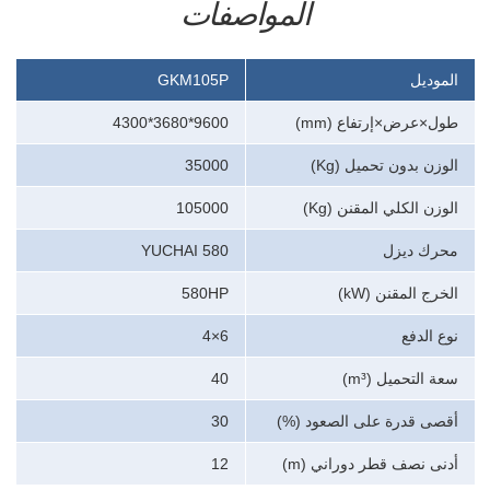
المواصفات
الموديل
GKM105P
طول×عرض×إرتفاع (mm)
9600*3680*4300
الوزن بدون تحميل (Kg)
35000
الوزن الكلي المقنن (Kg)
105000
محرك ديزل
YUCHAI 580
الخرج المقنن (kW)
580HP
نوع الدفع
6×4
سعة التحميل (m³)
40
أقصى قدرة على الصعود (%)
30
أدنى نصف قطر دوراني (m)
12