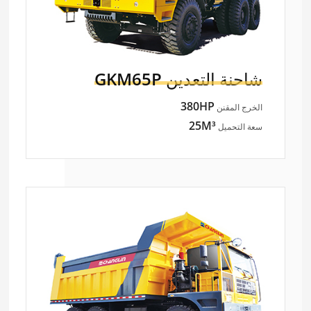
شاحنة التعدين
GKM65P
380HP
الخرج المقنن
25M³
سعة التحميل