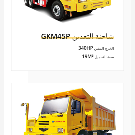
شاحنة التعدين
GKM45P
340HP
الخرج المقنن
19M³
سعة التحميل