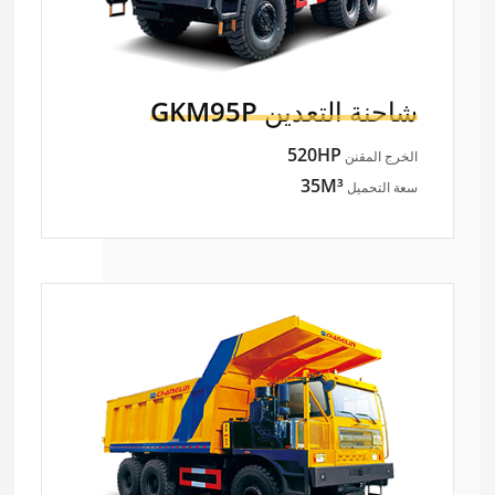
شاحنة التعدين
GKM95P
520HP
الخرج المقنن
35M³
سعة التحميل