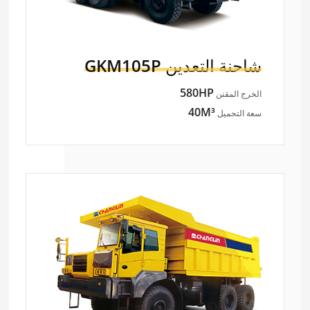
شاحنة التعدين
GKM105P
580HP
الخرج المقنن
40M³
سعة التحميل