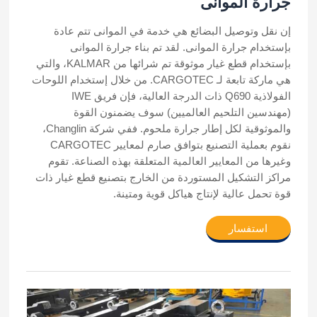
جرارة الموانى
إن نقل وتوصيل البضائع هي خدمة في الموانى تتم عادة
بإستخدام جرارة الموانى. لقد تم بناء جرارة الموانى
بإستخدام قطع غيار موثوقة تم شرائها من KALMAR، والتي
هي ماركة تابعة لـ CARGOTEC. من خلال إستخدام اللوحات
الفولاذية Q690 ذات الدرجة العالية، فإن فريق IWE
(مهندسين التلحيم العالميين) سوف يضمنون القوة
والموثوقية لكل إطار جرارة ملحوم. ففي شركة Changlin،
نقوم بعملية التصنيع بتوافق صارم لمعايير CARGOTEC
وغيرها من المعايير العالمية المتعلقة بهذه الصناعة. تقوم
مراكز التشكيل المستوردة من الخارج بتصنيع قطع غيار ذات
قوة تحمل عالية لإنتاج هياكل قوية ومتينة.
استفسار