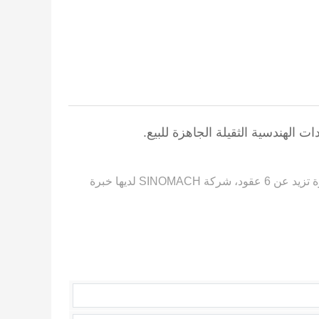
تعد SINOMACH من الشركات تصنيع المعدات الثقيلة الموثوقة في الصين، تصنع معدات إنشاء الطرق وهندسة الأساسات بخبرة تزيد عن 6 عقود، شركة SINOMACH لديها خبرة