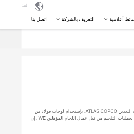

لغة
ائط أعلامية
التعريف بالشركة
اتصل بنا
تقوم شركة SINOMACH بتصنيع أنواع مختلفة من الهياكل لماكينات التعدين ATLAS COPCO، بإستخدام لوحات فولاذ من
الدرجة العالمية التي تتوافق مع معايير ATLAS COPCO. يتم القيام بعمليات التلحيم من قبل عمال اللحام المؤهلين IWE. إن