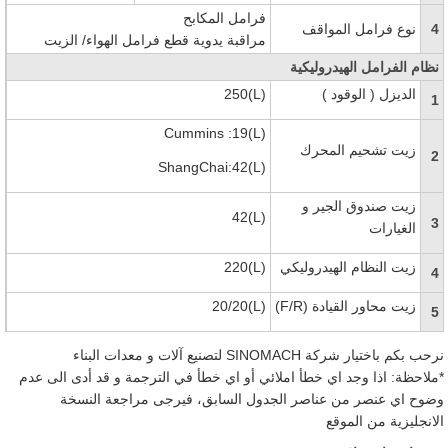
فرامل المكابح
4
نوع فرامل المواقف
مراقبة يدوية قطع فرامل الهواء/ الزيت
نظام الفرامل الهيدروليكية
الديزل
( الوقود )
250(L)
1
Cummins :19(L)
زيت تشحيم المحرك
2
ShangChai:42(L)
زيت صندوق الجير و
42(L)
3
الغيارات
زيت النظام الهيدروليكي
220(L)
4
زيت محاور القيادة
(F/R)
20/20(L)
5
نرحب بكم باختيار شركة SINOMACH لتصنيع آلات و معدات البناء
*ملاحظة: اذا وجد اي خطأ املائي أو اي خطأ في الترجمة و قد أدى الى عدم
وضوح اي عنصر من عناصر الجدول السابق، فيرجى مراجعة النسخة
الانجليزية من الموقع