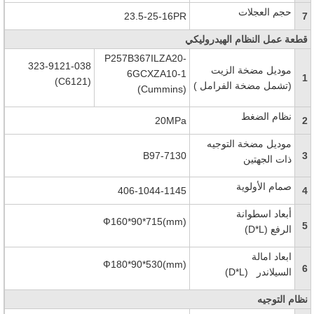
حجم العجلات
23.5-25-16PR
7
قطعة عمل النظام الهيدروليكي
P257B367ILZA20-
323-9121-038
موديل مضخة الزيت
6GCXZA10-1
1
(C6121)
(
تشمل مضخة الفرامل
)
(Cummins)
نظام
الضغط
20MPa
2
موديل مضخة التوجيه
7130-B97
3
ذات الجهتين
صمام الأولوية
406-1044-1145
4
أبعاد اسطوانة
Ф160*90*715(mm)
5
الرفع
(D*L)
ابعاد امالة
Ф180*90*530(mm)
6
السيلاندر
(D*L)
نظام التوجيه