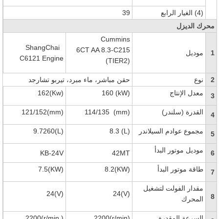
(4) الغيار الرابع
39
محرك الديزل
Cummins
ShangChai
6CT AA 8.3-C215
1
موديل
C6121 Engine
(TIER2)
2
نوع
حقن مباشر، ماء مبرد، تيربو تشارجد
معدل الإنتاج
160 (kW)
162(Kw)
3
القدرة (سلندر)
114/135 (mm)
121/152(mm)
4
مجموع عوادم السيلاندر
8.3 (L)
9.7260(L)
5
موديل موتور البدأ
KB-24V
42MT
6
طاقة موتور البدأ
8.2(KW)
7.5(KW)
7
مقدار الفولت لتشغيل
24(V)
24(V)
8
المحرك
السرعة المقدرة
2200(r/min)
2200(r/min.)