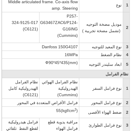
Middle articulated frame. Co-axis flow
1
نوع
amp. Steering
P257-
324-9125-017
G63467ZAC6/P124-
موديل مضخة التوجيه
2
(C6121)
G16ING
(
تشمل مضخة تجربية
)
(Cummins)
3
نوع المعيد للتوجيه
Danfoss 150G4107
4
نظام الضغط
16MPa
Ф90*45*435(mm)
5
ابعاد سليندر التوجيه
نظام الفرامل
نظام الفرامل الهوائي
نظام الفرامل
1
نوع فرامل السفر
الهيدروليكية
الهيدروليكية كامل
(C6121)
(Cummins)
2
نوع فرامل المحور
فرامل الأقراص المتعددة في المحور
2
55(kgf/cm
)
2
ضغط الهواء الأقصى
مراقبة يدوية قطع
فرامل هيدروليكية
3
نوع فرامل الطوارئ
فرامل الهواء
لقطع النفط تلقائي