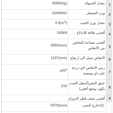
معدل الحمولة
5000(Kg)
1
وزن التشغيل
16400KG
2
3
معدل وزن الجيب
)
3.0(m
3
أقصى طاقة للاندلاع
160kN
4
أقصى مساحة للتخلص
3050(mm)
5
من الأنقاض
الانقاض تصل الى ارتفاع
1107(mm)
6
رمي الانقاض لاي درجة
o
≥45
7
على اي وضعية
عمق الحفر(أسفل الجيب
210
8
يكون بوضع أفقي)
9
أقصى نصف قطر الدوران
(1)
خارج الجيب
5970(mm)