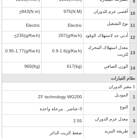
9
أقصى عزم للدوران
975(N.M)
843(N.m)
>
10
نوع التشغيل
Electric
Electric
11
أدنى حد لاستهلاك الوقود
207(g/Kw.h)
235(g/Kw.h)
<
12
معدل استهلاك المحرك
0.95-1.77(g/Kw.h)
0.9-1.6(g/Kw.h)
13
للزيت
الوزن الصافي
617(kg)
960(Kg)
14
نظام الغيارات
1.
مغير الدوران
الموديل
ZF technology WG200
1
النوع
2
3-
عناصر
.
مرحلة واحدة
معدل عزم الدوران
2.55
3
طريقة التبريد
4
ضغط الزيت الدائر