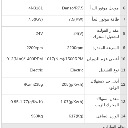
6
موديل موتور البدأ
Denso/R7.5
4N3181
7
طاقة موتور البدأ
7.5(KW)
7.5(KW)
مقدار الفولت
24V
24(V)
8
لتشغيل المحرك
9
السرعة المقدرة
2200rpm
2200rpm
10
أقصى عزم للدوران
1017(N.m)/1500RPM
912(N.m)/1400RPM
11
نوع التشغيل
Electric
Electric
أدنى حد لاستهلاك
/Kw.h
238g
205(g/Kw.h)
12
الوقود
معدل استهلاك
0.95-1.77(g/Kw.h)
1.07(g/Kw.h)
13
المحرك للزيت
14
الوزن الصافي
617(Kg)
960Kg
نظام الغيارات