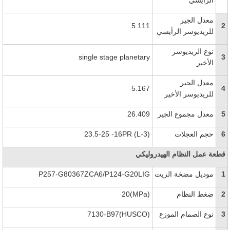
الرأيسي
معدل الجير
5.111
2
للريديوسر الرأيسي
نوع الريديوسر
single stage planetary
3
الأخير
معدل الجير
5.167
4
للريديوسر الأخير
5
معدل مجموع الجير
26.409
6
حجم العجلات
23.5-25 -16PR (L-3)
قطعة عمل النظام الهيدروليكي
1
موديل مضخة الزيت
P257-G80367ZCA6/P124-G20LIG
2
ضغط النظام
20(MPa)
3
نوع الصمام الموزع
7130-B97(HUSCO)