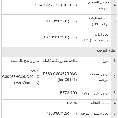
موديل الصمام
406-1044-1145 (HUSCO)
4
المرشد
أبعاد اسطوانة
Ф160*90*801(mm)
5
الرفع
(D*L)
ابعاد امالة
Ф210*110*494(mm)
6
الاسطوانة
(D*L)
نظام التوجيه
1
النوع
طاقة هيدروليكية كاملة، اطار واضح
بالمنتصف
P257-
موديل مضخة
P360-G80467RD6G
G80467HCX6/G40LIG
2
التوجيه
(for C6121)
(For Cummins)
3
موديل جير التوجيه
BZZ3-100
4
ضغط النظام
16MPa
5
ابعاد سليندر التوجيه
Ф100*50*425(mm)