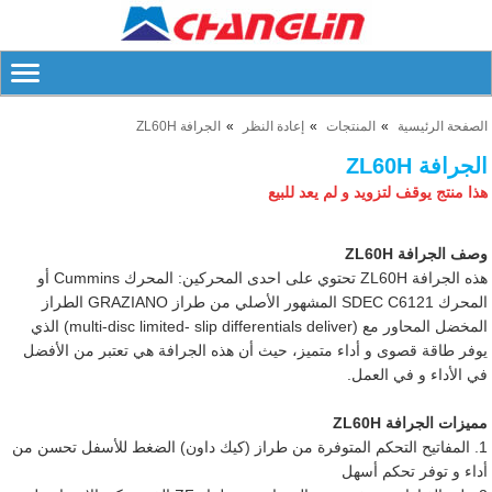
الصفحة الرئيسية
المنتجات
إعادة النظر
الجرافة ZL60H
الجرافة ZL60H
هذا منتج يوقف لتزويد و لم يعد للبيع
وصف الجرافة ZL60H
هذه الجرافة ZL60H تحتوي على احدى المحركين: المحرك Cummins أو
المحرك SDEC C6121 المشهور الأصلي من طراز GRAZIANO الطراز
المخضل المحاور مع
(multi-disc limited- slip differentials deliver)
الذي
يوفر طاقة قصوى و أداء متميز، حيث أن هذه الجرافة هي تعتبر من الأفضل
في الأداء و في العمل.
مميزات الجرافة ZL60H
1. المفاتيح التحكم المتوفرة من طراز (كيك داون) الضغط للأسفل تحسن من
أداء و توفر تحكم أسهل