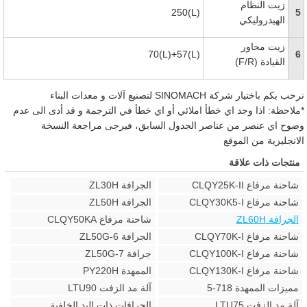
زيت النظام
250(L)
5
الهيدروليكي
زيت محاور
70(L)+57(L)
6
القيادة
(F/R)
نرحب بكم باختيار شركة SINOMACH لتصنيع آلات و معدات البناء
*ملاحظة: اذا وجد اي خطأ املائي أو اي خطأ في الترجمة و قد أدى الى عدم
وضوح اي عنصر من عناصر الجدول السابق، فيرجى مراجعة النسخة
الانجليزية من الموقع
منتجات ذات علاقة
شاحنة مرفاع CLQY25K-II
الجرافة ZL30H
شاحنة مرفاع CLQY30K5-I
الجرافة ZL50H
الجرافة ZL60H
شاحنة مرفاع CLQY50KA
شاحنة مرفاع CLQY70K-I
الجرافة ZL50G-6
شاحنة مرفاع CLQY100K-I
جرافة ZL50G-7
شاحنة مرفاع CLQY130K-I
الممهدة PY220H
مميزات الممهدة 718-5
آلة مد الزفت LTU90
آلة مد الزفت LTU75
الجرافات ذات اليد الخلفية