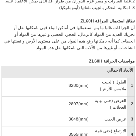
2.علبة الغيارات و مغير عزم الدوران من طراز ZF الذي يمكن الاعتماد عليه.
3. امكانية التحكم بالجيب تلقائيا (أوتوماتيكيا)
نطاق استعمال الجرافة ZL60H
أن الجرافات غالبا ما يتم استعمالها في أماكن البناء فهي بامكانها نقل أو
تحريك العديد من المواد كالرمال، الحجر، الحصى و غيرها من المواد أو
الحطام. كما أنه بامكانها رفع هذه المواد من على مستوى الأرض و تعبئتها في
الشاحنات أو غيرها من الآلات التي بامكانها نقل هذه المواد.
مواصفات الجرافة ZL60H
الأبعاد الاجمالي
الطول (الجيب
8280(mm)
1
ملامس للأرض)
العرض (حتى نهاية
2897(mm)
2
العجلات )
3
عرض الجيب
3048(mm)
الارتفاع (حتى قمة
3565(mm)
4