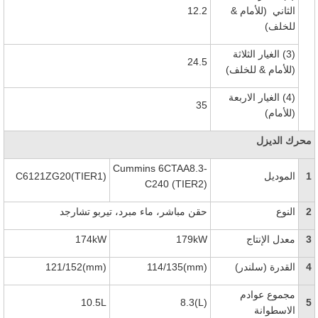
الثاني
(للأمام &
12.2
للخلف)
(3)
الغيار الثلاثة
24.5
(للأمام & للخلف)
(4)
الغيار الاربعة
35
(للأمام)
محرك الديزل
Cummins 6CTAA8.3-
1
الموديل
C6121ZG20(TIER1)
C240 (TIER2)
2
النوع
حقن مباشر، ماء مبرد، تيربو تشارجد
3
معدل الإنتاج
179kW
174kW
4
القدرة (سلندر)
114/135(mm)
121/152(mm)
مجموع عوادم
10.5L
8.3(L)
5
الاسطوانة