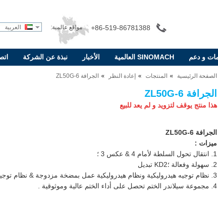
+86-519-86781388
مواقع عالمية:
العربية
ات و دعم
SINOMACH العالمية
الأخبار
نبذة عن الشركة
اتص
الصفحة الرئيسية
المنتجات
إعادة النظر
الجرافة ZL50G-6
الجرافة ZL50G-6
هذا منتج يوقف لتزويد و لم يعد للبيع
الجرافة ZL50G-6
ميزات :
1. انتقال تحول السلطة لأمام 4 & عكس 3 ؛
2. سهولة وفعالة ؛KD2 تبديل
3. نظام توجيه هيدروليكية ونظام هيدروليكية عمل بمضخة مزدوجة & نظام توجيه ؛
4. مجموعة سيلاندر الختم تحصل على أداء الختم عالية وموثوقية .