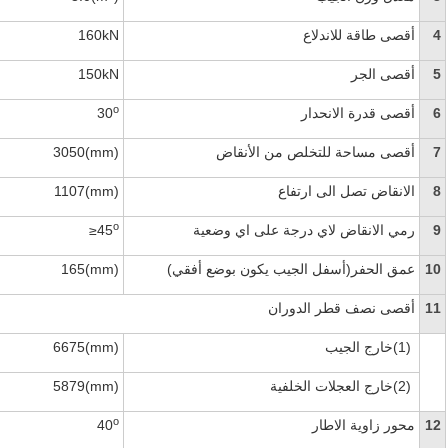
4
أقصى طاقة للاندلاع
160kN
5
أقصى الجر
150kN
o
6
أقصى قدرة الانحدار
30
7
أقصى مساحة للتخلص من الأنقاض
3050(mm)
8
الانقاض تصل الى ارتفاع
1107(mm)
o
9
رمي الانقاض لاي درجة على اي وضعية
≥45
10
عمق الحفر(أسفل الجيب يكون بوضع أفقي)
165(mm)
11
أقصى نصف قطر الدوران
(1)
خارج الجيب
6675(mm)
(2)
خارج العجلات الخلفية
5879(mm)
o
12
محور زاوية الاطار
40