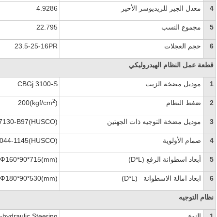
4
معدل الجير للريديوسر الأخير
4.9286
5
مجموع النسب
22.795
6
حجم العجلات
23.5-25-16PR
قطعة عمل النظام الهيدروليكي
1
موديل مضخة الزيت
CBGj 3100-S
2
2
ضغط النظام
)
200(kgf/cm
3
موديل مضخة التوجيه ذات الجهتين
7130-B97(HUSCO)
4
صمام الأولوية
1044-1145(HUSCO)
5
أبعاد اسطوانة الرفع
(D*L)
Ф160*90*715(mm)
6
ابعاد امالة الاسطوانة
(D*L)
Ф180*90*530(mm)
نظام التوجيه
1
النوع
l-hydraulic Steering