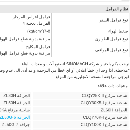
نظام الفرامل
فرامل اقراص الفرجار
نوع فرامل السفر
الفرامل بعجلة 4
2
ضغط الهواء
7-8(kgf/cm
)
نوع فرامل الطوارئ
مراقبة يدوية قطع فرامل الهوا
فرامل المكابح
نوع فرامل المواقف
مراقبة يدوية قطع فرامل الهوا
نرحب بكم باختيار شركة SINOMACH لتصنيع آلات و معدات البناء
*ملاحظة: اذا وجد اي خطأ املائي أو اي خطأ في الترجمة و قد أدى الى عدم و
فيرجى مراجعة النسخة الانجليزية من الموقع
منتجات ذات علاقة
شاحنة مرفاع CLQY25K-II
الجرافة ZL30H
شاحنة مرفاع CLQY30K5-I
الجرافة ZL50H
الجرافة ZL60H
شاحنة مرفاع CLQY50KA
شاحنة مرفاع CLQY70K-I
الجرافة ZL50G-6
شاحنة مرفاع CLQY100K-I
جرافة ZL50G-7