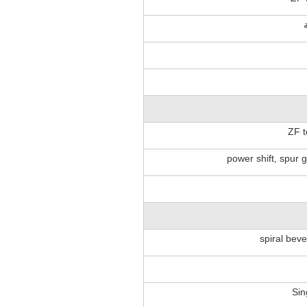
ZF 
power shift, spur
spiral beve
Sin