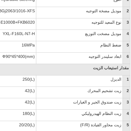
2
موديل مضخة التوجيه
BGj2063/1016-XFS
3
نوع المعيد للتوجيه
-E1000B+FKB6020
4
موديل مضخت التوزيع
YXL-F160L-N7-H
5
ضغط النظام
16MPa
6
ابعاد سليندر التوجيه
Ф90*45*400(mm)
مقدار استيعاب الزيت
1
الديزل
250(L)
2
زيت تشحيم المحرك
42(L)
3
زيت صندوق الجير و الغيارات
42(L)
4
زيت النظام الهيدروليكي
180(L)
5
زيت محاور القيادة
(F/R)
20/20(L)