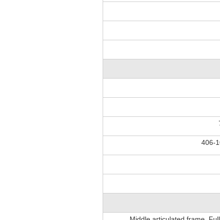
406-
Middle articulated frame. Ful