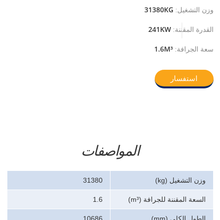
31380KG
وزن التشغيل:
241KW
القدرة المقننة:
1.6M³
سعة الجرافة:
استفسار
المواصفات
وزن التشغيل (kg)
31380
السعة المقننة للجرافة (m³)
1.6
الطول الكلي (mm)
10686