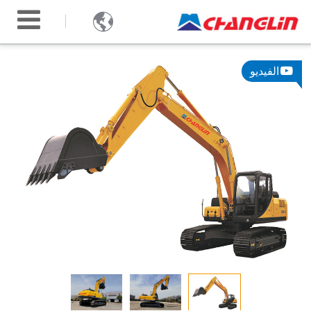

الفيديو