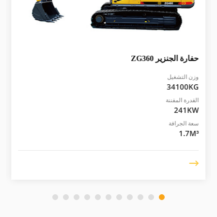
حفارة الجنزير
ZG360
وزن التشغيل
34100KG
القدرة المقننة
241KW
سعة الجرافة
1.7M³