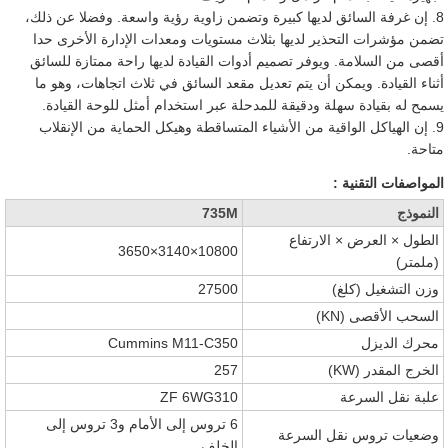
8. إن غرفة السائق لديها كبيرة وتضمن زاوية رؤية واسعة. وفضلا عن ذلك،
تضمن مؤشرات التحذير لديها بثلاث مستويات ومعدات الإدارة الأخرى حدا
أقصى من السلامة. ويوفر تصميم أدوات القيادة لديها راحة ممتازة للسائق
أثناء القيادة. ويمكن أن يتم تعديل مقعد السائق في ثلاث اتجاهات، وهو ما
يسمح له بقيادة سهلة ودقيقة للمدحلة عبر استخدام أمثل للوحة القيادة.
9. إن الهياكل الواقية من الأشياء المتساقطة وهيكل الحماية من الإنقلاب
متاحة.
المواصفات التقنية :
النموذج
735M
الطول × العرض × الارتفاع
10800×3140×3650
(ملمتر)
وزن التشغيل
(كلغ)
27500
السحب الأقصى (KN)
محرك الديزل
Cummins M11-C350
الخرج المقدر (KW)
257
علبة نقل السرعة
ZF 6WG310
6 تروس إلى الأمام و3 تروس إلى
وضعيات تروس نقل السرعة
الخلف