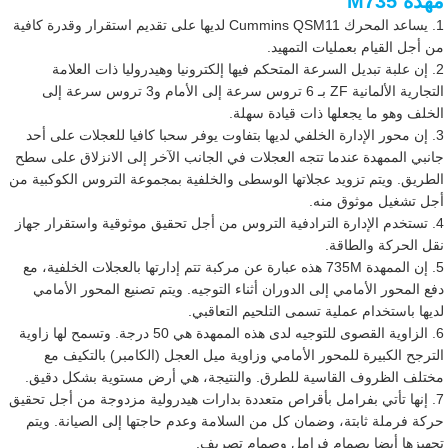
مهدة M735
1. يساعد المحرك Cummins QSM11 لديها على تقديم استقرار وقدرة كافية
من أجل القيام بعمليات التمهيد.
2. إن علبة تبديل السرعة المتحكم فيها إلكترونيا وهيدروليا ذات العلامة
التجارية الألمانية ZF بـ 6 تروس سرعة إلى الأمام و3 تروس سرعة إلى
الخلف وهو ما يجعلها ذات قيادة سهلة.
3. إن محور الإدارة الخلفي لديها بتفاوت يوفر سحبا كافيا للعجلات على أحد
جانبي الممهدة عندما تتجه العجلات في الجانب الآخر إلى الانزلاق على سطح
الطريق. ويتم تزويد عجلاتها الوسطى والخلفية بمجموعة التروس الكوكبية من
أجل تشغيل موثوق منه.
4. تستخدم الإدارة الترادفية التروس من أجل تحقيق موثوقية واستقرار جهاز
نقل الحركة والطاقة.
5. إن الممهدة 735M هذه عبارة عن مركبة تتم إدارتها بالعجلات الخلفية، مع
دفع المحور الأمامي إلى الدوران أثناء التوجيه. ويتم تصنيع المحور الأمامي
لديها باستخدام عملية تسمى التلحيم التعاقبي.
6. الزاوية القصوى للتوجيه لدى هذه الممهدة هي 50 درجة. وتسمح لها زاوية
الترجح الكبيرة للمحور الأمامي وزاوية ميل العجل (الكامبر) بالتكيف مع
مختلف الظروف القاسية للطرق. والنتيجة، هي أرض مستوية بشكل دقيق.
7. إنها تأتي بفرامل بأقراص متعددة بدارات هيدرولية مزدوجة من أجل تحقيق
حركة فرملة ثابتة، وضمان كل من السلامة وعدم حاجتها إلى الصيانة. ويتم
تجهيزها أيضا بصمام فرامل وصمام تصريف.