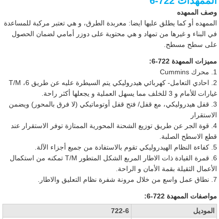
الممهدات 722-6
وصف الممهده
الممهده أو كما يطلق عليها ايضا: معربدة الطرق، و هي تعتبر مركبة للمساعدة
في البناء و غيرها من تمهاد و هي محتوية على دوزر أمامي لضمان الحصول
على سطح مسطح.
مميزات الممهدة 722-6:
1. محرك Cummins
2. احادي التعامل- كهربائي هيدروليكي يتم السيطرة عليه عن طريق T/M ،6
غيارات للأمام و 3 للخلف مما يسهل العملية و يجعلها أكثر راحة.
3. قفل هيدروليكي، مع قفل/ فتح قفل أوتوماتيكي (لا فرق بالمحور) ويضمن
الاستقرار
4. قوة الجر عن طريق توزيع الشحنة المحورية الممتازة توفر الاستقرار عند
قطع الاسطح الصلبة.
5. كفاءة النظام الهيدروليكي تقوم بالاستفادة من جميع أجزاء الآلة.
6. قمرة القيادة ذات الاطار المربع الشكل المتطور T/M تمكنه من استكمال
الأعمال الثقيلة بقمة الأمان و الراحة.
7. نطاق عمل واسع من خلال مرونة شفرة نظام التعليق والاطار.
مواصفات الممهدة 722-6:
الموديل
722-6