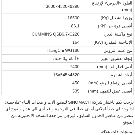
الطول×العرض×الإرتفاع
9290×4320×3600
(mm)
وزن التشغيل (Kg)
16500
أقصى قوة جر (KN)
86.1
نوع ماكينة الديزل
CUMMINS QSB6.7-C220
الإنتاجية المقدرة (KW)
164
نوع علبة التروس
HangChi WG180
إتجاه تعشيق الجير
6 أمام و3 خلف
أدنى قطر لف (mm)
7400
أبعاد الشفرة
4320×545×16
أقصى إرتفاع للرفع (mm)
450
أقصى عمق للتمهيد (mm)
535
نرحب بكم باختيار شركة SINOMACH لتصنيع آلات و معدات البناء *ملاحظة:
اذا وجد اي خطأ املائي أو اي خطأ في الترجمة و قد أدى الى عدم وضوح اي
عنصر من عناصر الجدول السابق، فيرجى مراجعة النسخة الانجليزية من
الموقع
منتجات ذات علاقة