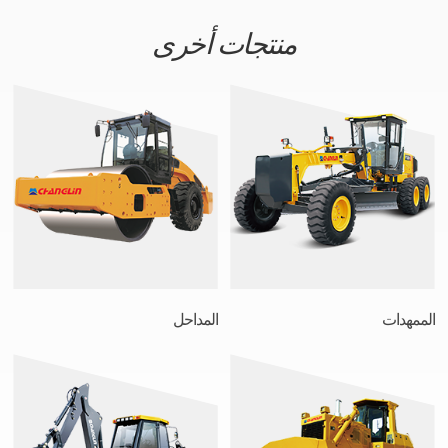
منتجات أخرى
الممهدات
المداحل