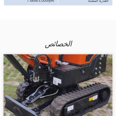
القدرة المقننة
7.6kW/3,000rpm
الخصائص