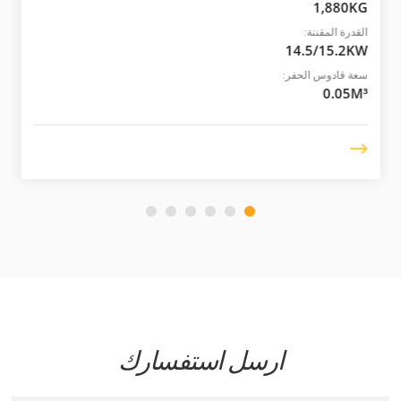
1,880KG
القدرة المقننة:
14.5/15.2KW
سعة قادوس الحفر:
0.05M³
ارسل استفسارك