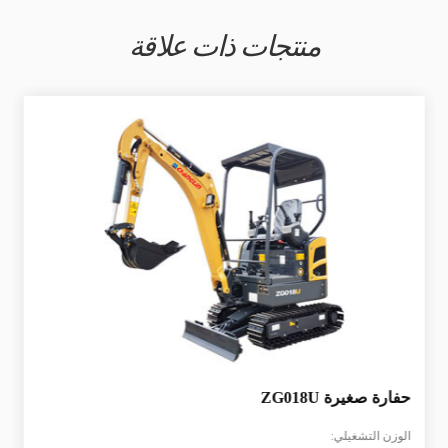
منتجات ذات علاقة
حفارة صغيرة
ZG018U
الوزن التشغيلي: