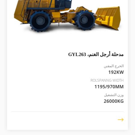
مدحلة أرجل الغنم،
GYL263
الخرج المقنن
192KW
ROLSPANNG WIDTH
1195/970MM
وزن التشغيل
26000KG