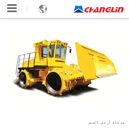

مدحلة أرجل الغنم