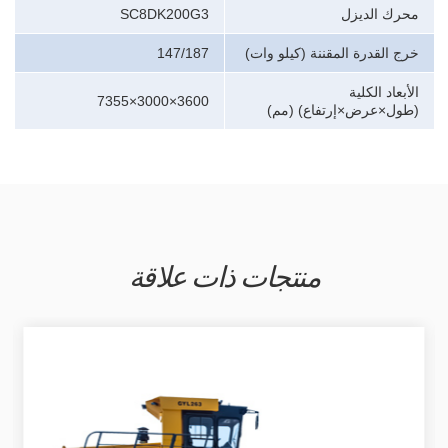
محرك الديزل
SC8DK200G3
خرج القدرة المقننة (كيلو وات)
147/187
الأبعاد الكلية
7355×3000×3600
(طول×عرض×إرتفاع) (مم)
منتجات ذات علاقة