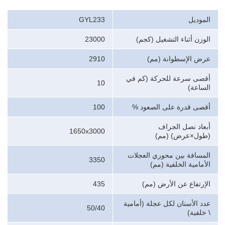
الموديل
GYL233
الوزن أثناء التشغيل (كجم)
23000
عرض الإسطوانة (مم)
2910
أقصى سرعة للحركة (كم في
10
الساعة)
أقصى قدرة على الصعود %
100
أبعاد نصل الجراف
1650x3000
(طول×عرض) (مم)
المسافة بين محوري العجلات
3350
الأمامية الخلفية (مم)
الإرتفاع عن الأرض (مم)
435
عدد الأسنان لكل عجلة (أمامية
50/40
\ خلفية)