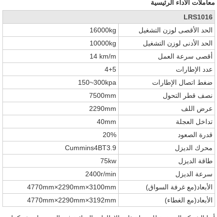
معاملات الاداء الرئيسية
LRS1016
الحد الأقصى لوزن التشغيل
16000kg
الحد الأدنى لوزن التشغيل
10000kg
أقصى سرعة العمل
14 km/m
عدد الإطارات
4+5
ضغط اتصال الإطارات
150~300kpa
نصف قطر التحول
7500mm
عرض اللف
2290mm
تداخل العجلة
40mm
قدرة الصعود
20%
محرك الديزل
Cummins4BT3.9
طاقة الديزل
75kw
سرعة الديزل
2400r/min
الأبعاد(مع غرفة السواق)
4770mm×2290mm×3100mm
الأبعاد(مع الغطاء)
4770mm×2290mm×3192mm