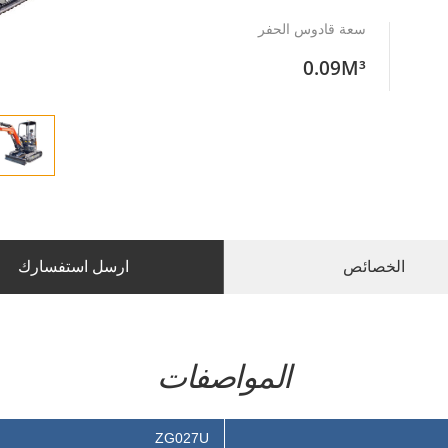
سعة قادوس الحفر
0.09M³
الخصائص
ارسل استفسارك
المواصفات
ZG027U