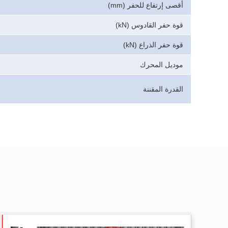
أقصى إرتفاع للحفر (mm)
قوة حفر القادوس (kN)
قوة حفر الذراع (kN)
موديل المحرك
القدرة المقننة