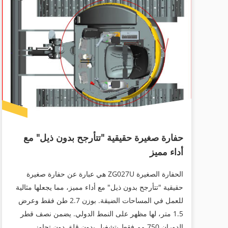
حفارة صغيرة حقيقية "تتأرجح بدون ذيل" مع
أداء مميز
الحفارة الصغيرة ZG027U هي عبارة عن حفارة صغيرة
حقيقية "تتأرجح بدون ذيل" مع أداء مميز، مما يجعلها مثالية
للعمل في المساحات الضيقة. بوزن 2.7 طن فقط وعرض
1.5 متر، لها مظهر على النمط الدولي. يضمن نصف قطر
الدوران 750 مم فقط بتشغيل بدون قلق دون تجاوز