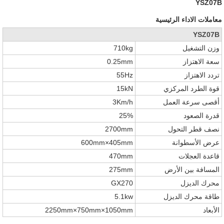
YSZ07B
معاملات الاداء الرئيسية
YSZ07B
وزن التشغيل
710kg
سعة الاهتزاز
0.25mm
تردد الاهتزاز
55Hz
قوة الطرد المركزي
15kN
أقصى سرعة العمل
3Km/h
قدرة الصعود
25%
نصف قطر التحول
2700mm
عرض الأسطوانة
600mm×405mm
قاعدة العجلات
470mm
المسافة بين الأرض
275mm
محرك الديزل
GX270
طاقة محرك الديزل
5.1kw
الأبعاد
2250mm×750mm×1050mm