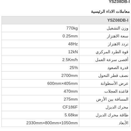
YSZ08DB-I
معاملات الاداء الرئيسية
YSZ08DB-I
وزن التشغيل
770kg
سعة الاهتزاز
0.25mm
تردد الاهتزاز
48Hz
قوة الطرد المركزي
12kN
أقصى سرعة العمل
2.5Km/h
قدرة الصعود
25%
نصف قطر التحول
2700mm
عرض الأسطوانة
600mm×405mm
قاعدة العجلات
470mm
المسافة بين الأرض
275mm
محرك الديزل
CF186F
طاقة محرك الديزل
5.68kw
الأبعاد
2330mm×800mm×1050mm