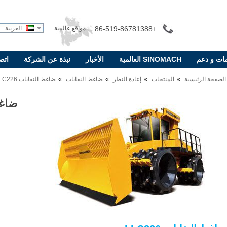
+86-519-86781388
مواقع عالمية:
العربية
ات و دعم
SINOMACH العالمية
الأخبار
نبذة عن الشركة
اتص
الصفحة الرئيسية
المنتجات
إعادة النظر
ضاغط النفايات
ضاغط النفايات LLC226
ضاغط 