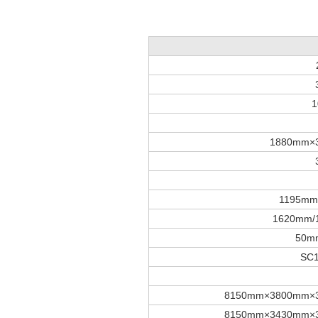
1
1880mm×
1195mm
1620mm/
50m
SC
8150mm×3800mm×
8150mm×3430mm×