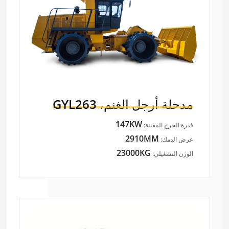
مدحلة أرجل الغنم،
GYL263
147KW
قدرة الخرج المقننة:
2910MM
عرض الدمك:
23000KG
الوزن التشغيلي: