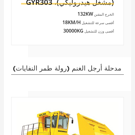
(مشغل هيدروليكي)،
GYR303
132KW
الخرج المقنن
18KM/H
أقصى سرعة للتشغيل
30000KG
أقصى وزن للتشغيل
مدحلة أرجل الغنم (رولة طمر النفايات)