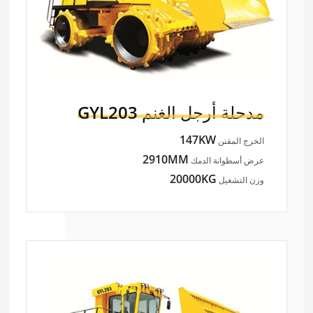
مدحلة أرجل الغنم
GYL203
147KW
الخرج المقنن
2910MM
عرض أسطوانة الدمك
20000KG
وزن التشغيل