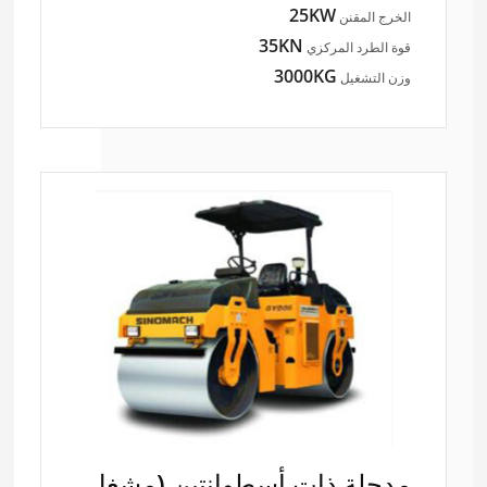
25KW
الخرج المقنن
35KN
قوة الطرد المركزي
3000KG
وزن التشغيل
مدحلة ذات أسطوانتين (مشغل