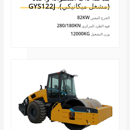
(مشغل ميكانيكي)،
GYS122J
82KW
الخرج المقنن
280/180KN
قوة الطرد المركزي
12000KG
وزن التشغيل