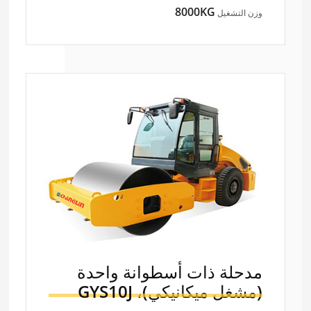
8000KG
وزن التشغيل
مدحلة ذات أسطوانة واحدة
(مشغل ميكانيكي)،
GYS10J