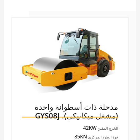
مدحلة ذات أسطوانة واحدة
(مشغل ميكانيكي)،
GYS08J
42KW
الخرج المقنن
85KN
قوة الطرد المركزي