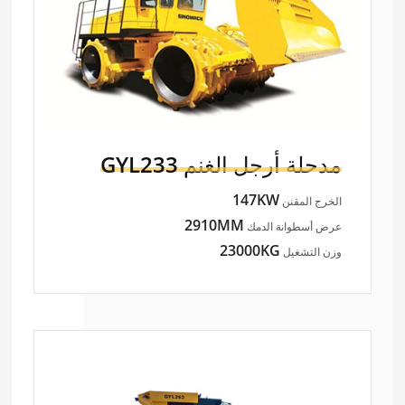
مدحلة أرجل الغنم
GYL233
147KW
الخرج المقنن
2910MM
عرض أسطوانة الدمك
23000KG
وزن التشغيل