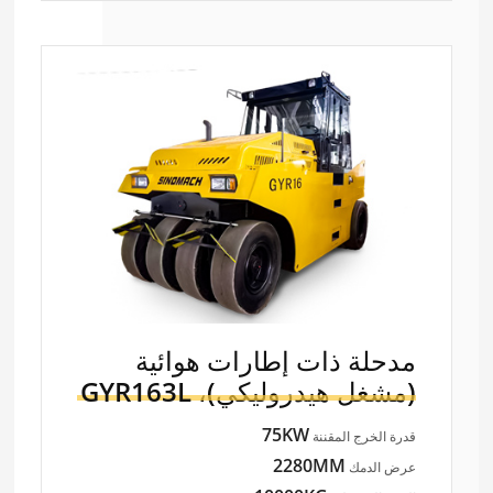
مدحلة ذات إطارات هوائية
(مشغل هيدروليكي)،
GYR163L
75KW
قدرة الخرج المقننة
2280MM
عرض الدمك