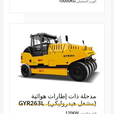
10000KG
الوزن التشغيلي
مدحلة ذات إطارات هوائية
(مشغل هيدروليكي)،
GYR263L
120KW
الخرج المقنن