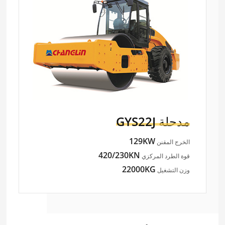
مدحلة
GYS22J
129KW
الخرج المقنن
420/230KN
قوة الطرد المركزي
22000KG
وزن التشغيل