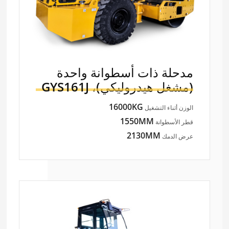
مدحلة ذات أسطوانة واحدة
(مشغل هيدروليكي)،
GYS161J
16000KG
الوزن أثناء التشغيل
1550MM
قطر الأسطوانة
2130MM
عرض الدمك