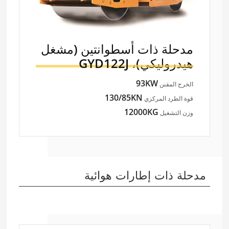
مدحلة ذات أسطوانتين (مشغل
هيدروليكي)،
GYD122J
93KW
الخرج المقنن
130/85KN
قوة الطرد المركزي
12000KG
وزن التشغيل
مدحلة ذات إطارات هوائية