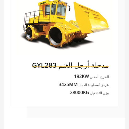
مدحلة أرجل الغنم
GYL283
192KW
الخرج المقنن
3425MM
عرض أسطوانة الدمك
28000KG
وزن التشغيل