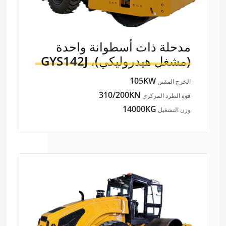
مدحلة ذات أسطوانة واحدة
(مشغل هيدروليكي)،
GYS142J
105KW
الخرج المقنن
310/200KN
قوة الطرد المركزي
14000KG
وزن التشغيل