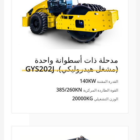
مدحلة ذات أسطوانة واحدة
(مشغل هيدروليكي)،
GYS202J
140KW
القدرة المقننة
385/260KN
القوة الطاردة المركزية
20000KG
الوزن التشغيلي