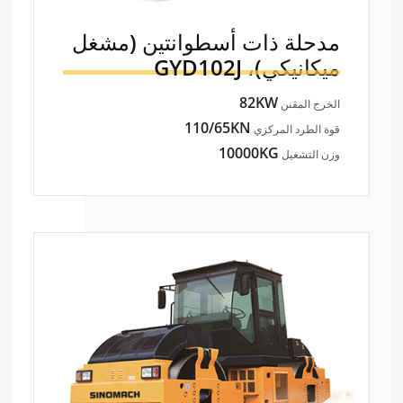
مدحلة ذات أسطوانتين (مشغل
ميكانيكي)،
GYD102J
82KW
الخرج المقنن
110/65KN
قوة الطرد المركزي
10000KG
وزن التشغيل