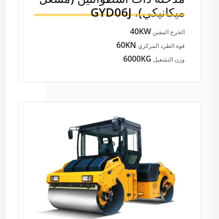
ميكانيكي)،
GYD06J
40KW
الخرج المقنن
60KN
قوة الطرد المركزي
6000KG
وزن التشغيل