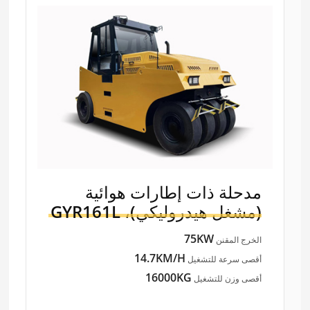
مدحلة ذات إطارات هوائية
(مشغل هيدروليكي)،
GYR161L
75KW
الخرج المقنن
14.7KM/H
أقصى سرعة للتشغيل
16000KG
أقصى وزن للتشغيل