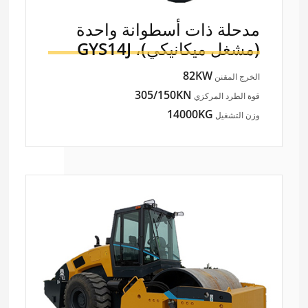
مدحلة ذات أسطوانة واحدة
(مشغل ميكانيكي)،
GYS14J
82KW
الخرج المقنن
305/150KN
قوة الطرد المركزي
14000KG
وزن التشغيل