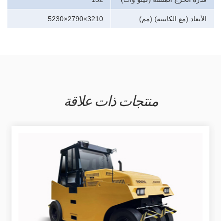
الأبعاد (مع الكابينة) (مم)
5230×2790×3210
منتجات ذات علاقة