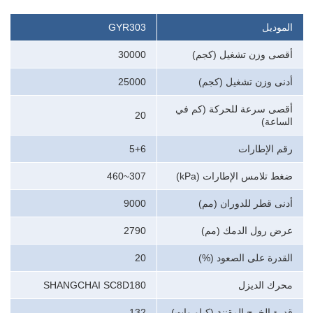
الموديل
GYR303
أقصى وزن تشغيل (كجم)
30000
أدنى وزن تشغيل (كجم)
25000
أقصى سرعة للحركة (كم في
20
الساعة)
رقم الإطارات
5+6
ضغط تلامس الإطارات (kPa)
307~460
أدنى قطر للدوران (مم)
9000
عرض رول الدمك (مم)
2790
القدرة على الصعود (%)
20
محرك الديزل
SHANGCHAI SC8D180
قدرة الخرج المقننة (كيلو وات)
132