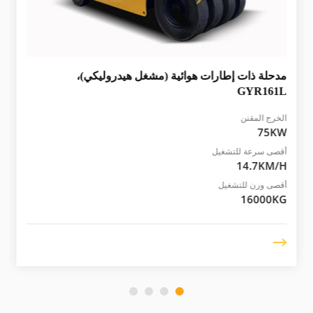
مدحلة ذات إطارات هوائية (مشغل هيدروليكي)،
GYR161L
الخرج المقنن
75KW
أقصى سرعة للتشغيل
14.7KM/H
أقصى وزن للتشغيل
16000KG