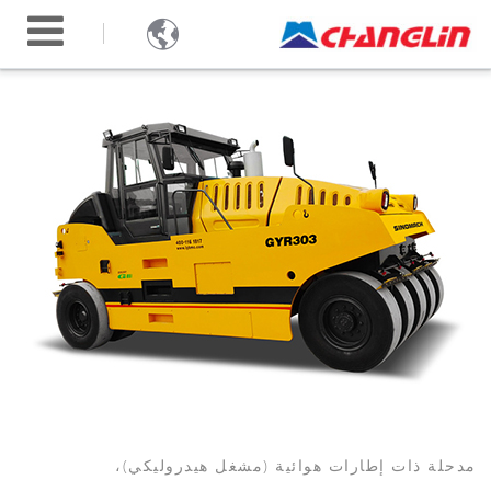

مدحلة ذات إطارات هوائية (مشغل هيدروليكي)،