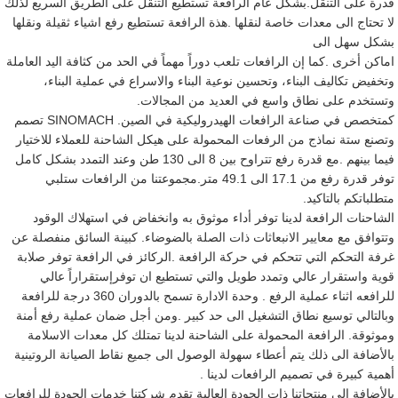
قدرة على التنقل.بشكل عام الرافعة تستطيع التنقل على الطريق السريع لذلك
لا تحتاج الى معدات خاصة لنقلها .هذة الرافعة تستطيع رفع اشياء ثقيلة ونقلها
بشكل سهل الى
اماكن أخرى .كما إن الرافعات تلعب دوراً مهماً في الحد من كثافة اليد العاملة
وتخفيض تكاليف البناء، وتحسين نوعية البناء والاسراع في عملية البناء،
وتستخدم على نطاق واسع في العديد من المجالات.
كمتخصص في صناعة الرافعات الهيدروليكية في الصين. SINOMACH تصمم
وتصنع ستة نماذج من الرفعات المحمولة على هيكل الشاحنة للعملاء للاختيار
فيما بينهم .مع قدرة رفع تتراوح بين 8 الى 130 طن وعند التمدد بشكل كامل
توفر قدرة رفع من 17.1 الى 49.1 متر.مجموعتنا من الرافعات ستلبي
متطلباتكم بالتاكيد.
الشاحنات الرافعة لدينا توفر أداء موثوق به وانخفاض في استهلاك الوقود
وتتوافق مع معايير الانبعاثات ذات الصلة بالضوضاء. كبينة السائق منفصلة عن
غرفة التحكم التي تتحكم في حركة الرافعة .الركائز في الرافعة توفر صلابة
قوية واستقرار عالي وتمدد طويل والتي تستطيع ان توفرإستقراراً عالي
للرافعه اثناء عملية الرفع . وحدة الادارة تسمح بالدوران 360 درجة للرافعة
وبالتالي توسيع نطاق التشغيل الى حد كبير .ومن أجل ضمان عملية رفع أمنة
وموثوقة. الرافعة المحمولة على الشاحنة لدينا تمتلك كل معدات الاسلامة
بالأضافة الى ذلك يتم أعطاء سهولة الوصول الى جميع نقاط الصيانة الروتينية
أهمية كبيرة في تصميم الرافعات لدينا .
بالأضافة الى منتجاتنا ذات الجودة العالية تقدم شركتنا خدمات الجودة للرافعات