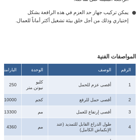
يمكن تركيب جهاز حد العزم في هذه الرافعة بشكل
إختياري وذلك من أجل خلق بيئة تشغيل أكثر أماناً للعمال.
المواصفات الفنية
الرقم
الوصف
الوحدة
البارامترا
كليو
1
أقصى عزم للحمل
250
نيوتن.متر
2
أقصى حمل للرفع
كجم
10000
3
أقصى إرتفاع للعمل
مم
13300
طول الذراع القابل للتمديد (عند
4
مم
4360
الإنكماش الكامل)