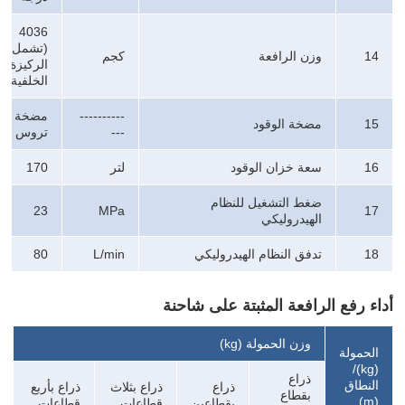
4036
(تشمل
14
وزن الرافعة
كجم
الركيزة
الخلفية)
----------
مضخة
15
مضخة الوقود
---
تروس
16
سعة خزان الوقود
لتر
170
ضغط التشغيل للنظام
23
MPa
17
الهيدروليكي
18
تدفق النظام الهيدروليكي
L/min
80
أداء رفع الرافعة المثبتة على شاحنة
وزن الحمولة
(kg)
الحمولة
/(kg)
ذراع
النطاق
ذراع
ذراع بثلاث
ذراع بأربع
بقطاع
(m)
بقطاعين
قطاعات
قطاعات