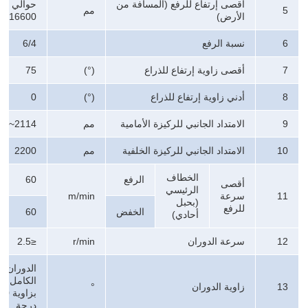
أقصى إرتفاع للرفع (المسافة من
حوالي
5
مم
الأرض)
16600
6
نسبة الرفع
6/4
7
أقصى زاوية إرتفاع للذراع
(°)
75
8
أدني زاوية إرتفاع للذراع
(°)
0
9
الامتداد الجانبي للركيزة الأمامية
مم
2114~5560
10
الامتداد الجانبي للركيزة الخلفية
مم
2200
الخطاف
الرفع
60
أقصى
الرئيسي
11
سرعة
m/min
(بحبل
للرفع
الخفض
60
أحادي)
12
سرعة الدوران
r/min
≤2.5
الدوران
الكامل
13
زاوية الدوران
°
بزاوية
درجة