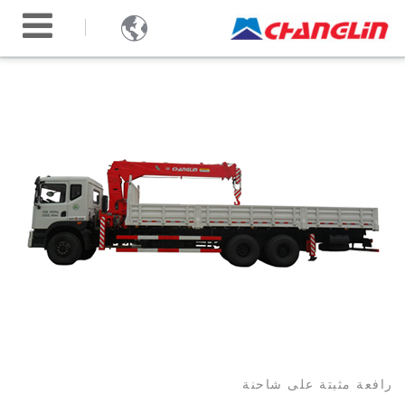

رافعة مثبتة على شاحنة