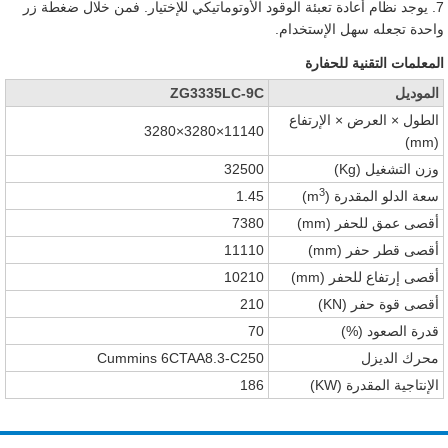
7. يوجد نظام أعادة تعبئة الوقود الأوتوماتيكي للإختيار. فمن خلال ضغطة زر
واحدة تجعله سهل الإستخدام.
المعلمات التقنية للحفارة
الموديل
ZG3335LC-9C
الطول × العرض × الإرتفاع
11140×3280×3280
(mm)
وزن التشغيل (Kg)
32500
3
سعة الدلو المقدرة (m
)
1.45
أقصى عمق للحفر (mm)
7380
أقصى قطر حفر (mm)
11110
أقصى إرتفاع للحفر (mm)
10210
أقصى قوة حفر (KN)
210
قدرة الصعود (%)
70
محرك الديزل
Cummins 6CTAA8.3-C250
الإنتاجية المقدرة (KW)
186