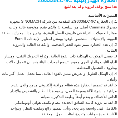
الحفارة الهيدروليكية ZG3335LC-9C
هذا منتج يوقف لتزويد و لم يعد للبيع
المميزات الأساسية
1. إن الحفارة ZG3335LC-9C المقدمة من شركة SINOMACH مجهزة
بمحرك Cummins أصلي من سلسلة C والذي يقدم موثوقية عالية وثبات
ممتاز للحمولات الثقيلة في ظروف العمل الوعرة، ويتميز هذا المحرك بالطاقة
القوية، والإستهلاك المنخفض للوقود ويمتثل لمعايير الإنبعاثات Euro II.
2. إن هذه الحفارة تتميز بقوة الحفر الضخمة، والكفاءة العالية والمرونة
المثالية.
3. بفضل المكونات الهيكلية ذات القوة العالية، وذراع التحريك الثقيل، ومسار
الدلو الثابت والدلو القوي جميعها تسمح لمعدات البناء هذه بأن تتحمل حالات
وظروف التشغيل المختلفة.
4. إن الهيكل الطويل والعريض يتميز بالقوة العالية، مما يجعل العمل أكثر ثبات
وأمان.
5. لقد تم تصميم الحفارة هذه بنظام مراقبة إلكتروني مدمج والذي يقدم
مراقبة مباشرة للآلة وصيغة العمل، ويقوم هذا النظام بالتشخيص والإنذار
الذاتي للأخطاء، و يقدم أيضاً وظيفة التذكير بالصيانة.
6. لقد تم تزويد كابينة السائق الجديدة بنظام تكييف هوائي أوتوماتيكي
بالكامل. فهي واسعة ومريحة، وتأتي بمظهر رائع وملفت للنظر. وتتواجد
الكابينة بعدة حمايات متعددة لبيئات العمل المختلفة.