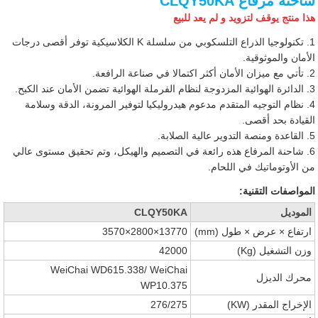
شاحنة مرفاع CLQY50KA
هذا منتج يوقف لتزويد و لم يعد للبيع
1. تكنولوجيا الذراع التلسكوبي من سلسلة K الكلاسيكية توفر أقصى درجات
الأمان والموثوقية.
2. تأتي مع ميزان الأمان أكثر اكتمالا في صناعة الرافعة.
3. الدائرة الهوائية المزدوجة لنظام الفرملة الهوائية تضمن الأمان عند الكبح.
4. نظام التوجيه المتقدم مدعوم هيدروليكيا لتوفير المرونة، الدقة وسلامة
القيادة بحد أقصى.
5. القاعدة ومنصة التدوير عالية الصلابة.
6. شاحنة المرفاع هذه رائعة في التصميم والهيكل، وتم تحقيق مستوى عالي
من الأوتوماتيك في اللحام.
المواصفات التقنية:
الموديل
CLQY50KA
ارتفاع × عرض × طول (mm)
13770×2800×3570
وزن التشغيل (Kg)
42000
WeiChai WD615.338/ WeiChai
محرك الديزل
WP10.375
الإخراج المقدر (KW)
276/275