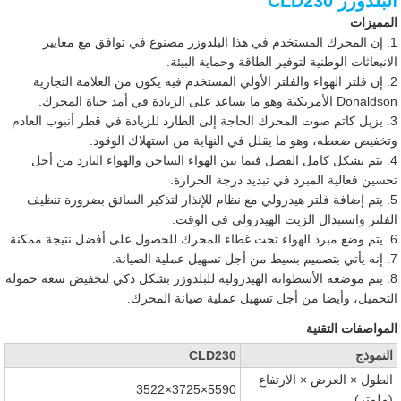
البلدوزر CLD230
المميزات
1. إن المحرك المستخدم في هذا البلدوزر مصنوع في توافق مع معايير
الانبعاثات الوطنية لتوفير الطاقة وحماية البيئة.
2. إن فلتر الهواء والفلتر الأولي المستخدم فيه يكون من العلامة التجارية
Donaldson الأمريكية وهو ما يساعد على الزيادة في أمد حياة المحرك.
3. يزيل كاتم صوت المحرك الحاجة إلى الطارد للزيادة في قطر أنبوب العادم
وتخفيض ضغطه، وهو ما يقلل في النهاية من استهلاك الوقود.
4. يتم بشكل كامل الفصل فيما بين الهواء الساخن والهواء البارد من أجل
تحسين فعالية المبرد في تبديد درجة الحرارة.
5. يتم إضافة فلتر هيدرولي مع نظام للإنذار لتذكير السائق بضرورة تنظيف
الفلتر واستبدال الزيت الهيدرولي في الوقت.
6. يتم وضع مبرد الهواء تحت غطاء المحرك للحصول على أفضل نتيجة ممكنة.
7. إنه يأتي بتصميم بسيط من أجل تسهيل عملية الصيانة.
8. يتم موضعة الأسطوانة الهيدرولية للبلدوزر بشكل ذكي لتخفيض سعة حمولة
التحميل، وأيضا من أجل تسهيل عملية صيانة المحرك.
المواصفات التقنية
النموذج
CLD230
الطول × العرض × الارتفاع
5590×3725×3522
(ملمتر)