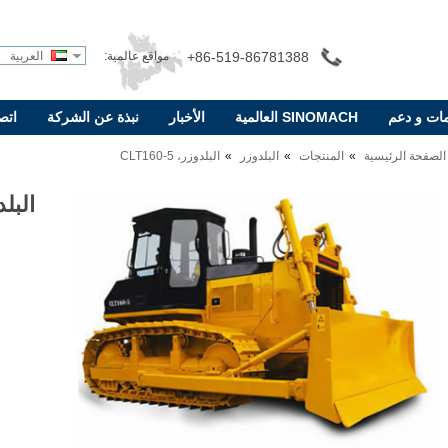
+86-519-86781388
مواقع عالمية:
العربية
ات و دعم
SINOMACH العالمية
الأخبار
نبذة عن الشركة
اتص
الصفحة الرئيسية
المنتجات
البلدوزر
البلدوزر، CLT160-5
البلدوزر