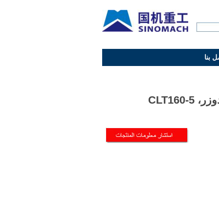
ل بنا
، CLT160-5