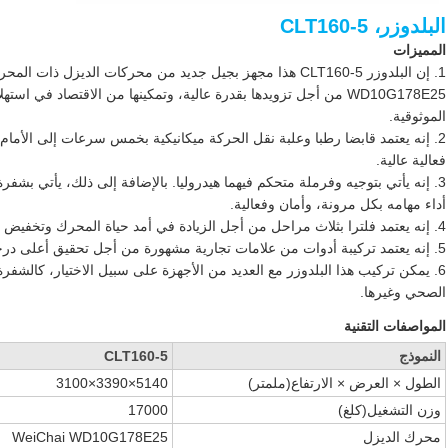
البلدوزر، CLT160-5
المميزات
WD10G178E25 من أجل تزويدها بقدرة عالية، وتمكينها من الاقتصاد في
الموثوقية.
2. إنه يعتمد قابضا رطبا وعلبة نقل الحركة ميكانيكية بخمس سرعات إلى الأ
فعالية عالية.
3. إنه يأتي بتوجيه وفرملة متحكم فيهما هيدروليا. بالإضافة إلى ذلك، يأتي بشفر
أداء مهامه بكل مرونة، وأمان وفعالية.
4. إنه يعتمد فلترا بثلاث مراحل من أجل الزيادة في أمد حياة المحرك وتخفيض تكاليف التشغيل.
5. إنه يعتمد تركيبة أدوات من علامات تجارية مشهورة من أجل تحقيق أعلى درجة ممكنة من الموثوقية.
6. يمكن تركيب هذا البلدوزر مع العديد من الأجهزة على سبيل الاختيار، كالشفرة
الصحي وغيرها.
المواصفات التقنية
النموذج
CLT160-5
الطول × العرض × الارتفاع
(ملمتر)
5140×3390×3100
وزن التشغيل
(كلغ)
17000
محرك الديزل
WeiChai WD10G178E25