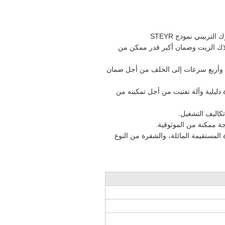
1. إن البلدوزر CLT160-5 هذا مجهز بجيل جديد من محركات الديزل ذات المحرك التربيني نموذج STEYR
 استهلاك الزيت وضمان أكبر قدر ممكن من
مام وأربع سرعات إلى الخلف من أجل ضمان
ة دليلية وآلة تفتيت من أجل تمكينه من
 المستقيمة المائلة، والشفرة من النوع