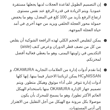
إن التصميم الطويل لقاعدة العجلات لديها يجعلها مستقرة
عموديا. ويتم الزيادة في قدرة الرفع عند نفس مستوى
ارتفاع الرفع بأزيد من 100 كلغ في المعدل، وهو ما يخفض
حمولة محور العجلة الخلفي ويزيد من جهة أخرى في أمد
حياة العجلة الموجهة.
يمكن لتقليص الحجم الكلي لهذه الرافعة الشوكية أن يقلص
من كل من نصف قطر الدوران وعرض كنف (aisle)
التكديس في زاويتها اليمنى، وهو ما يعطي فعالية أفضل
لمخزنكم.
إننا نقدم أدوات إدارة من العلامات التجارية OKAMURA، و
NISSANوHC يمكن لزبائننا الاختيار فيما بينها. إنها كلها
أدوات إدارة تتوفر على أداء موثوق وهيكل متطور. ويتم
تصميم جهاز الإدارة OKAMURA منها باستخدام الهيكل
العائم الأكثر تطورا، وهو ما يسمح للمحرك بأن يكون
موصولا بكل مرونة مع الهيكل من أجل التقليل من الاهتزاز
إلى أدنى المستويات.