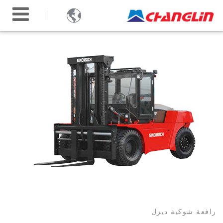

رافعة شوكية ديزل