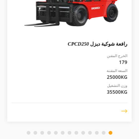
رافعة شوكية ديزل
CPCD250
الخرج المقنن
179
السعة المقننة
25000KG
وزن التشغيل
35500KG