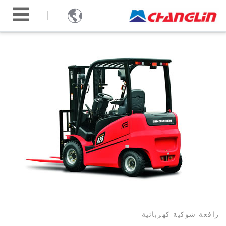

رافعة شوكية كهربائية