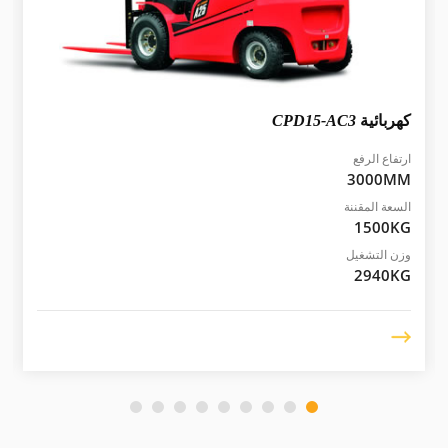
كهربائية
CPD15-AC3
ارتفاع الرفع
3000MM
السعة المقننة
1500KG
وزن التشغيل
2940KG