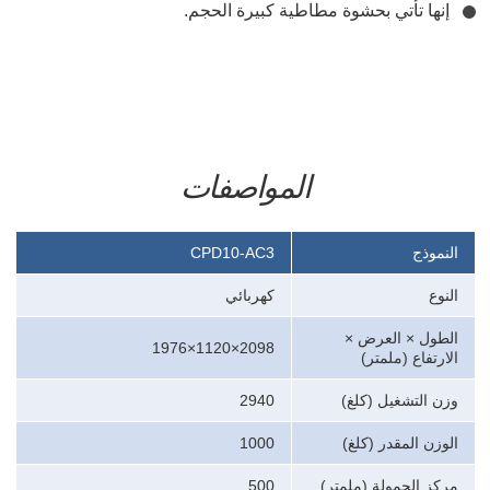
إنها تأتي بحشوة مطاطية كبيرة الحجم.
المواصفات
النموذج
CPD10-AC3
النوع
كهربائي
الطول × العرض ×
2098×1120×1976
الارتفاع
(ملمتر)
وزن التشغيل
(كلغ)
2940
الوزن المقدر
(كلغ)
1000
مركز الحمولة
(ملمتر)
500