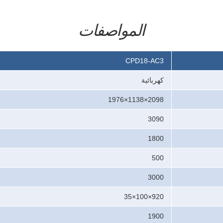
المواصفات
CPD18-AC3
كهربائية
2098×1138×1976
3090
1800
500
3000
920×100×35
1900