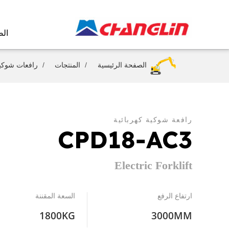
الص
الصفحة الرئيسية
المنتجات
رافعات شوكي
رافعة شوكية كهربائية
CPD18-AC3
Electric Forklift
ارتفاع الرفع
السعة المقننة
1800KG
3000MM