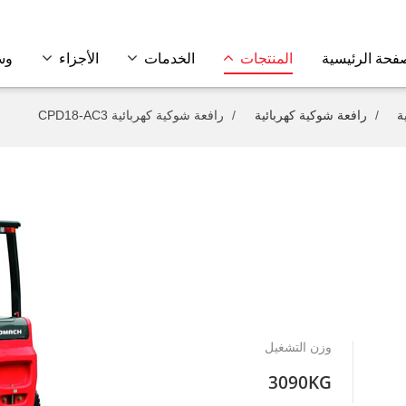
فحة الرئيسية
المنتجات
الخدمات
الأجزاء
وس
ة
رافعة شوكية كهربائية
رافعة شوكية كهربائية CPD18-AC3
وزن التشغيل
3090KG