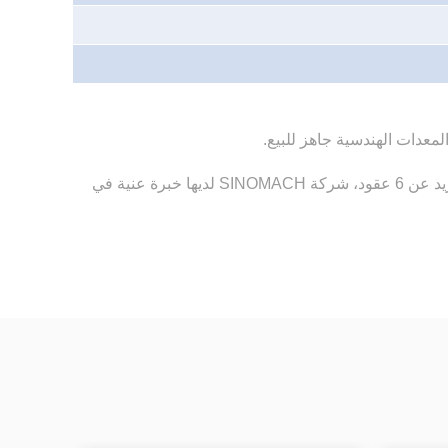
تعد SINOMACH من الشركات تصنيع المعدات الثقيلة الموثوقة في الصين، تصنع معدات إنشاء الطرق وهندسة الأساسات بخبرة تزيد عن 6 عقود، شركة SINOMACH لديها خبرة عنية في