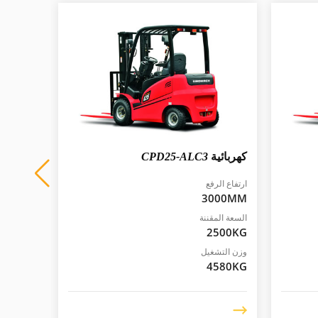
كهربائية
CPD25-ALC3
كهربائي
ارتفاع الرفع
ارتفاع الر
000MM
3000MM
السعة المقننة
السعة المق
3000KG
2500KG
وزن التشغيل
وزن التشغ
5050KG
4580KG