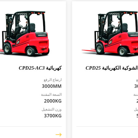
الشوكية الكهربائية
CPD25
كهربائية
CPD25-AC3
ع
ارتفاع الرفع
3000MM
3
نة
السعة المقننة
2000KG
يل
وزن التشغيل
3700KG