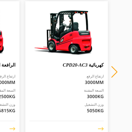
CP
كهربائية
CPD20-AC3
الرافعة 
ارتفاع الرفع
ارتفاع الرف
000MM
3000MM
السعة المقننة
السعة المقن
2500KG
3000KG
وزن التشغيل
وزن التشغ
5815KG
5050KG