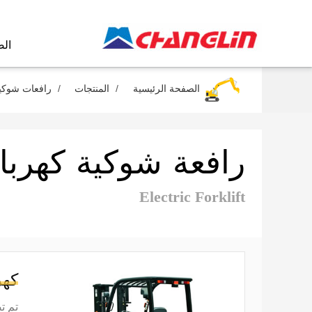
الص
الصفحة الرئيسية
المنتجات
رافعات شوكي
رافعة شوكية كهربائ
Electric Forklift
كهر
تم ت