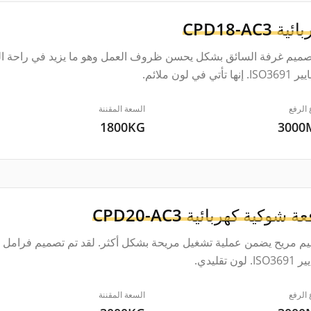
بائية
CPD18-AC3
صميم غرفة السائق بشكل يحسن ظروف العمل وهو ما يزيد في راحة الس
ها تأتي في لون ملائم.
 الرفع
السعة المقننة
1800KG
300
عة شوكية كهربائية
CPD20-AC3
م مريح يضمن عملية تشغيل مريحة بشكل أكثر. لقد تم تصميم فرامل الو
. لون تقليدي.
 الرفع
السعة المقننة