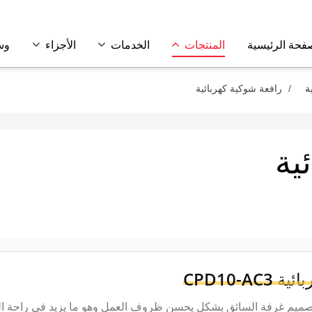
فحة الرئيسية
المنتجات
الخدمات
الأجزاء
وس
ة
رافعة شوكية كهربائية
ية
بائية
CPD10-AC3
صميم غرفة السائق بشكل يحسن ظروف العمل وهو ما يزيد في راحة الس