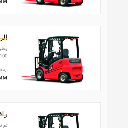
0MM
الر
وظيف
100 إلى 60 مم عن الأرض، وبالتالي حماية البضائع والبليت بشكل فعال من التلف الناتج عن الاصطدام با
ارتفاع
0MM
راف
تم ت