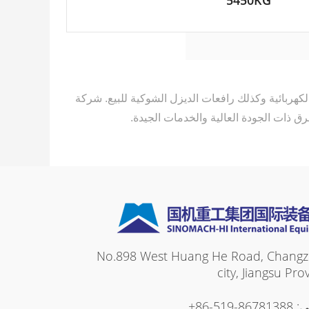
5450KG
كية الكهربائية وكذلك رافعات الديزل الشوكية للبيع. شركة
ان: No.898 West Huang He Road, Changzhou
city, Jiangsu Pro
ي:
+86-519-86781388