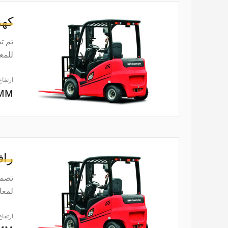
كهر
تم ت
للمعايير ISO3691. إن
ارتفاع
0MM
راف
تصمي
لمعايير ISO3691
ارتفاع