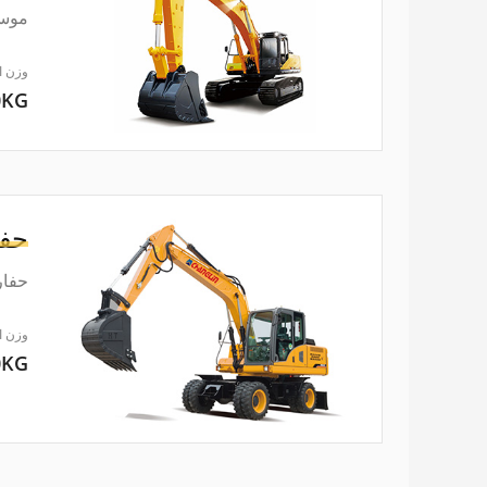
موسع
وزن ا
0KG
حفا
حفارة ذات عجلات 
وزن ا
0KG