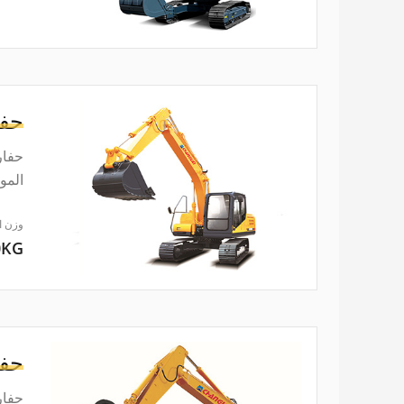
حفا
الموث
وزن ا
0KG
حفا