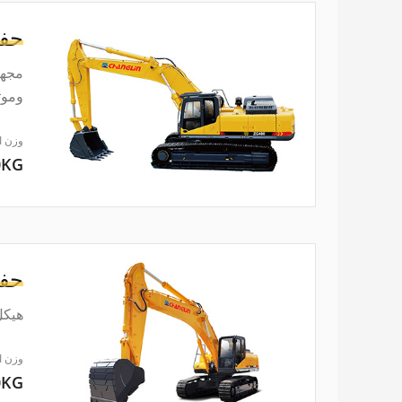
حفا
وموث
وزن ا
0KG
حفا
هيكل
وزن ا
0KG