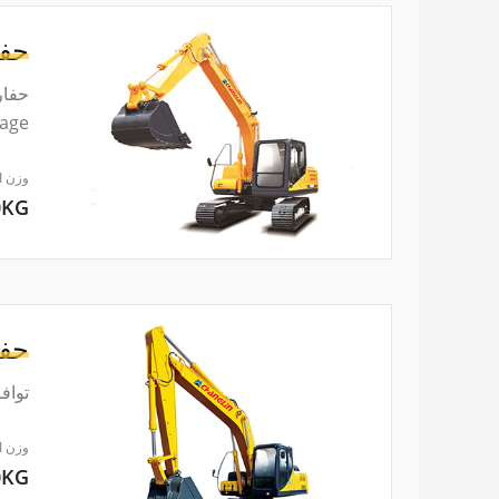
حفا
stage)، توفر القدرة القوية وتحس
وزن ا
0KG
حفا
تواف
وزن ا
0KG