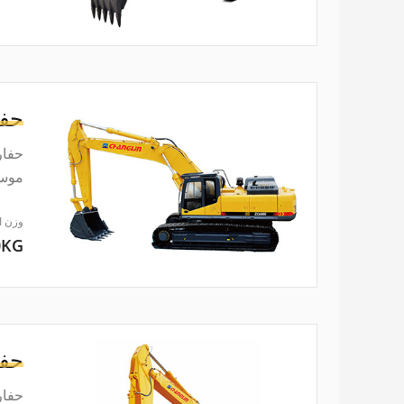
حفا
موسع
وزن ا
0KG
حفا