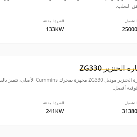
فق السلب.
لتشغيل
القدرة المقننة
133KW
2500
رة الجنزير
ZG330
حفارة الجنزير موديل ZG330 مجهز
وقية أفضل.
لتشغيل
القدرة المقننة
241KW
3138