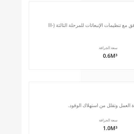
حفارة الجنزير موديل ZG150 تعتمد محرك Cummins EFI الثابت الذي يتوافق مع تنظيمات الإنبعاثات للمرحلة الثالثة (III-
سعة الجرافة
0.6M³
 العمل وتقلل من استهلاك الوقود.
سعة الجرافة
1.0M³