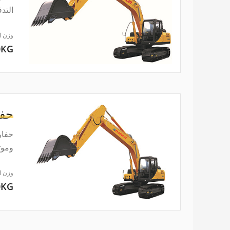
التد
وزن ا
0KG
حفا
وموث
وزن ا
0KG