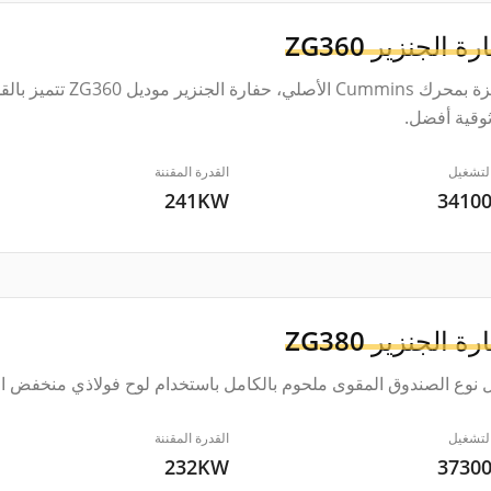
رة الجنزير
ZG360
مجهزة بمحرك Cummins
وقية أفضل.
لتشغيل
القدرة المقننة
241KW
3410
رة الجنزير
ZG380
 نوع الصندوق المقوى ملحوم بالكامل باستخدام لوح فولاذي منخفض الإ
لتشغيل
القدرة المقننة
232KW
3730