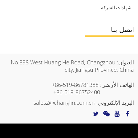
شهادات الشركة
اتصل بنا
العنوان: No.898 West Huang He Road, Changzhou
city, Jiangsu Province, China
الهاتف الأرضي:
+86-519-86781388
+86-519-86752400
البريد الإلكتروني:
sales2@changlin.com.cn
